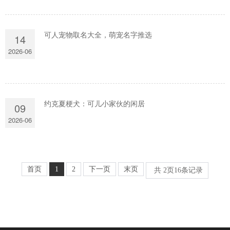
可人宠物取名大全，萌宠名字推选
14
2026-06
约克夏梗犬：可儿小家伙的闲居
09
2026-06
首页
1
2
下一页
末页
共
2
页
16
条记录